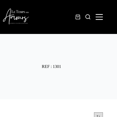
Passer
au
contenu
Panier
d’achat
REF : 1301