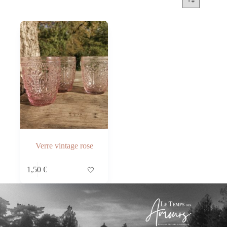
Verre vintage rose
1,50
€
🤍