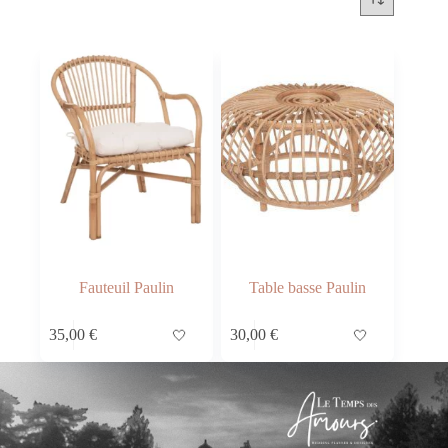
Fauteuil Paulin
Table basse Paulin
35,00
€
🤍
30,00
€
🤍