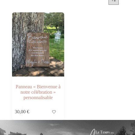
Panneau « Bienvenue à
notre célébration »
personnalisable
30,00
€
🤍