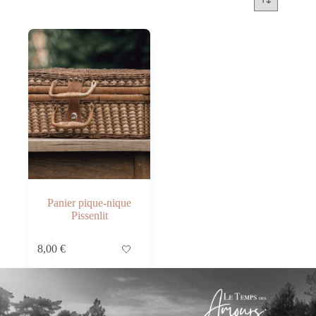
Panier pique-nique
Pissenlit
8,00
€
🤍