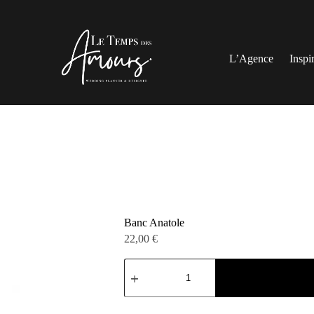
L’Agence
Inspi
Banc Anatole
22,00
€
quantité
de
Banc
Anatole