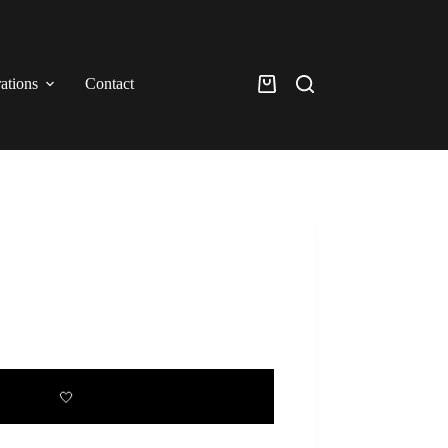
rations
Contact
Panier
d’achat
🤍