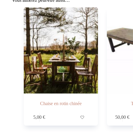
Vous aimerez peut-être aussi…
Chaise en rotin chinée
T
5,00
€
🤍
50,00
€