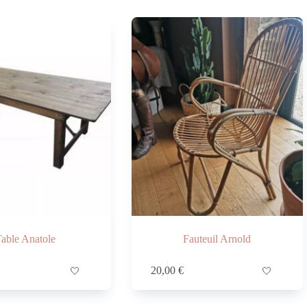
able Anatole
Fauteuil Arnold
🤍
20,00
€
🤍