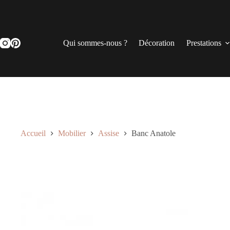
Passer
au
contenu
Qui sommes-nous ?
Décoration
Prestations
Accueil
Mobilier
Assise
Banc Anatole