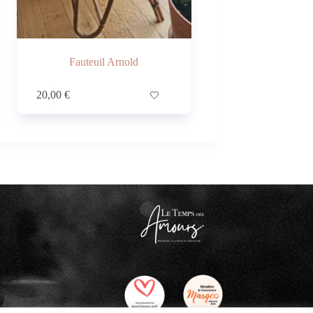
Fauteuil Arnold
20,00
€
🤍