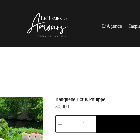
L’Agence
Inspi
Banquette Louis Philippe
80,00
€
quantité
de
Banquette
Louis
Philippe