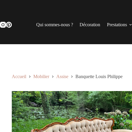
Passer
au
contenu
Qui sommes-nous ?
Décoration
Prestations
Accueil
Mobilier
Assise
Banquette Louis Philippe