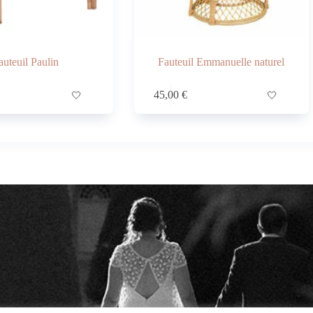
auteuil Paulin
Fauteuil Emmanuelle naturel
🤍
45,00
€
🤍