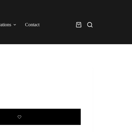
rations
Contact
Panier
d’achat
🤍