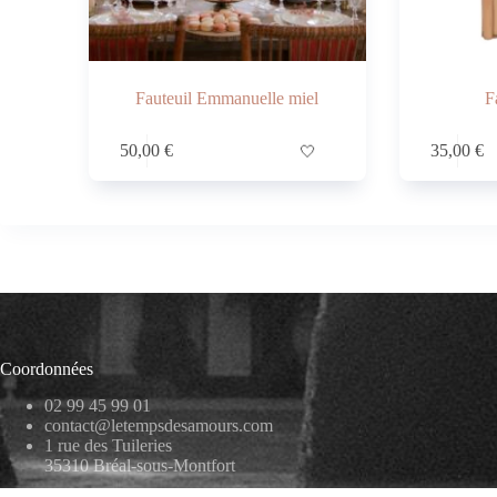
Fauteuil Emmanuelle miel
F
50,00
€
🤍
35,00
€
Coordonnées
02 99 45 99 01
contact@letempsdesamours.com
1 rue des Tuileries
35310 Bréal-sous-Montfort