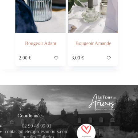
Bougeoir Adam
Bougeoir Amande
2,00
€
🤍
3,00
€
🤍
Coordonnées
02 99 45 99 01
contact@letempsdesamours.com
1 rue des Tuileries