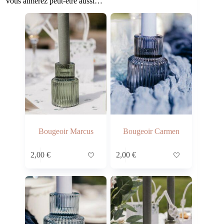
Vous aimerez peut-être aussi…
Bougeoir Marcus
Bougeoir Carmen
2,00
€
🤍
2,00
€
🤍