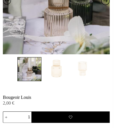
Bougeoir Louis
2,00
€
quantité
🤍
de
Bougeoir
Louis