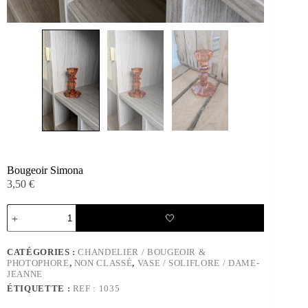
Bougeoir Simona
3,50
€
quantité
🤍
de
Bougeoir
Simona
CATÉGORIES :
CHANDELIER / BOUGEOIR &
PHOTOPHORE
,
NON CLASSÉ
,
VASE / SOLIFLORE / DAME-
JEANNE
ÉTIQUETTE :
REF : 1035