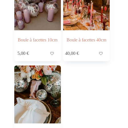
Boule à facettes 10cm
Boule à facettes 40cm
5,00
€
🤍
40,00
€
🤍