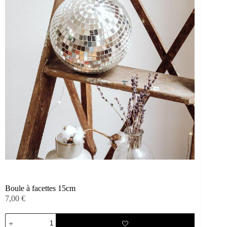
Boule à facettes 15cm
7,00
€
quantité
🤍
de