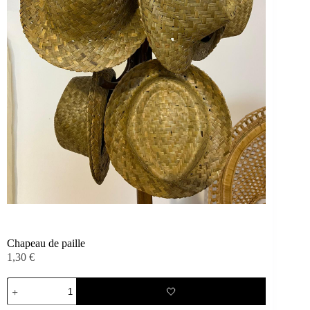
Chapeau de paille
1,30
€
quantité
🤍
de
Chapeau