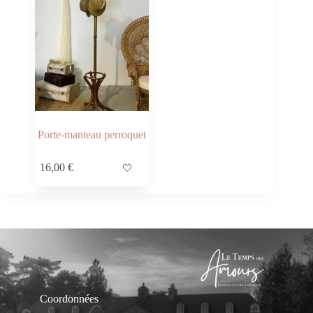
Porte-manteau perroquet
16,00
€
🤍
Coordonnées