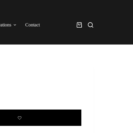
rations
Contact
Panier
d’achat
🤍