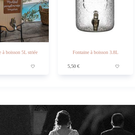
 à boisson 5L striée
Fontaine à boisson 3.8L
🤍
5,50
€
🤍