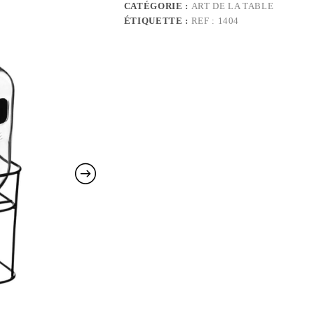
CATÉGORIE :
ART DE LA TABLE
4L
ÉTIQUETTE :
REF : 1404