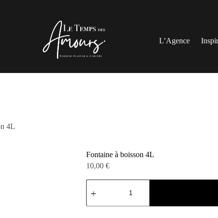
L’Agence
Inspi
on 4L
Fontaine à boisson 4L
10,00
€
quantité
de
Fontaine
à
boisson