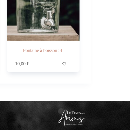
Fontaine à boisson 5L
10,00
€
🤍