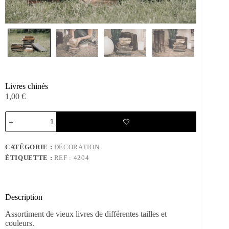
Livres chinés
1,00
€
quantité
🤍
de
Livres
chinés
CATÉGORIE :
DÉCORATION
ÉTIQUETTE :
REF : 4204
Description
Assortiment de vieux livres de différentes tailles et
couleurs.