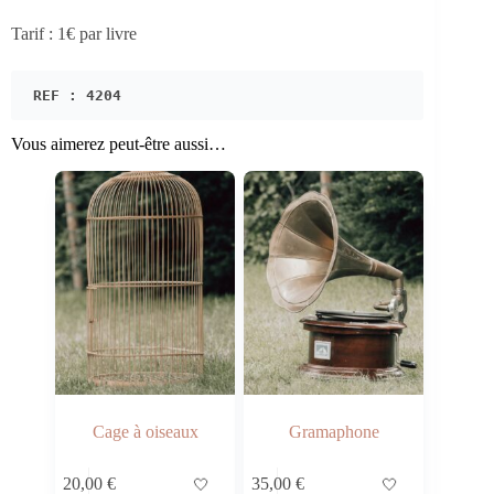
Tarif : 1€ par livre
REF : 4204
Vous aimerez peut-être aussi…
Cage à oiseaux
Gramaphone
20,00
€
🤍
35,00
€
🤍