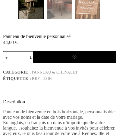
Panneau de bienvenue personnalisé
44,00
€
quantité
🤍
de
Panneau
de
CATÉGORIE :
PANNEAU & CHEVALET
bienvenue
ÉTIQUETTE :
REF : 2306
personnalisé
Description
Panneau de bienvenue en bois horizontale, personnalisable
avec vos noms et la date de votre mariage.
En anglais, en français ou dans n’importe quelle autre
langue…souhaitez la bienvenue à vos invités pour célébrer,
avec eux, le plus beau jour de votre vie à Rennes, Ille-et-