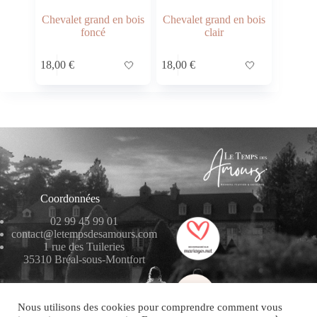
Chevalet grand en bois
Chevalet grand en bois
foncé
clair
18,00
€
🤍
18,00
€
🤍
Coordonnées
02 99 45 99 01
contact@letempsdesamours.com
1 rue des Tuileries
35310 Bréal-sous-Montfort
Nous utilisons des cookies pour comprendre comment vous