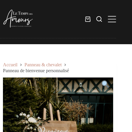
Passer
au
contenu
Panier
d’achat
Accueil
Panneau & chevalet
Panneau de bienvenue personnalisé