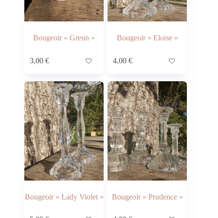
Bougeoir « Greun »
Bougeoir « Eloise »
3,00
€
🤍
4,00
€
🤍
Bougeoir « Lady Violet »
Bougeoir « Prudence »