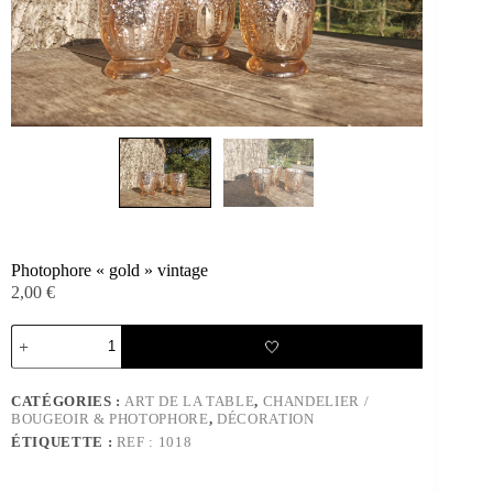
Photophore « gold » vintage
2,00
€
quantité
🤍
de
Photophore
"gold"
CATÉGORIES :
ART DE LA TABLE
,
CHANDELIER /
vintage
BOUGEOIR & PHOTOPHORE
,
DÉCORATION
ÉTIQUETTE :
REF : 1018