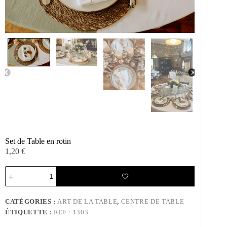
Set de Table en rotin
1,20
€
quantité
🤍
de
Set
de
CATÉGORIES :
ART DE LA TABLE
,
CENTRE DE TABLE
Table
ÉTIQUETTE :
REF : 1303
en
rotin