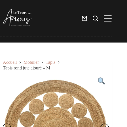
Passer
au
contenu
Panier
d’achat
Accueil
Mobilier
Tapis
Tapis rond jute ajouré – M