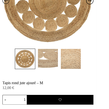
Tapis rond jute ajouré – M
12,00
€
quantité
🤍
de
Tapis
rond