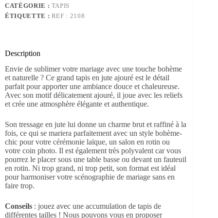
CATÉGORIE :
TAPIS
jute
ÉTIQUETTE :
REF : 2108
ajouré
-
M
Description
Envie de sublimer votre mariage avec une touche bohème
et naturelle ? Ce grand tapis en jute ajouré est le détail
parfait pour apporter une ambiance douce et chaleureuse.
Avec son motif délicatement ajouré, il joue avec les reliefs
et crée une atmosphère élégante et authentique.
Son tressage en jute lui donne un charme brut et raffiné à la
fois, ce qui se mariera parfaitement avec un style bohème-
chic pour votre cérémonie laïque, un salon en rotin ou
votre coin photo. Il est également très polyvalent car vous
pourrez le placer sous une table basse ou devant un fauteuil
en rotin. Ni trop grand, ni trop petit, son format est idéal
pour harmoniser votre scénographie de mariage sans en
faire trop.
Conseils
: jouez avec une accumulation de tapis de
différentes tailles ! Nous pouvons vous en proposer