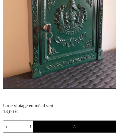
Urne vintage en métal vert
18,00
€
quantité
🤍
de
Urne