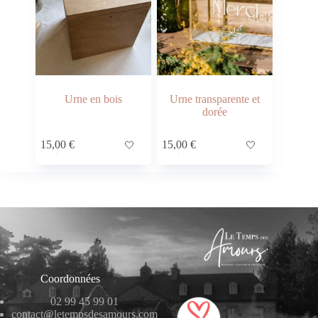
Urne en bois
Urne transparente et
dorée
15,00
€
🤍
15,00
€
🤍
Coordonnées
02 99 45 99 01
contact@letempsdesamours.com